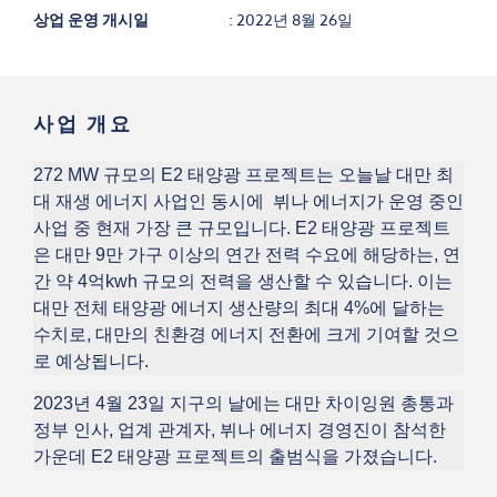
상업 운영 개시일
2022년 8월 26일
사업 개요
272 MW
규모의
E2
태양광
프로젝트
는
오늘날
대만
최
대
재생
에너지 사업인 동시에
뷔나
에너지가
운영
중인
사업
중 현재
가장
큰
규모입니다
. E2
태양광
프로젝트
은
대만
9
만
가구
이상의
연간
전력
수요에
해당하는
,
연
간
약
4
억
kwh
규모의
전력을
생산할
수
있습니다
.
이는
대만
전체
태양광
에너지
생산량의
최대
4%
에
달하는
수치로
,
대만의
친환경
에너지
전환에
크게
기여할
것으
로
예상됩니다
.
2023
년
4
월
23
일
지구의
날에는
대만
차이잉원
총통과
정부
인사
,
업계
관계자
,
뷔나
에너지
경영진이
참석한
가운데
E2
태양광
프로젝트의
출범식을
가졌습니다
.