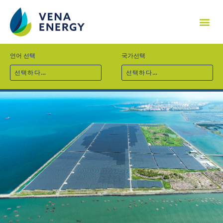
기업소개
프로젝트
기술역량
지속가능경영
사회공헌
채용
뉴스
문의
언어 선택
국가선택
선택하다…
선택하다…