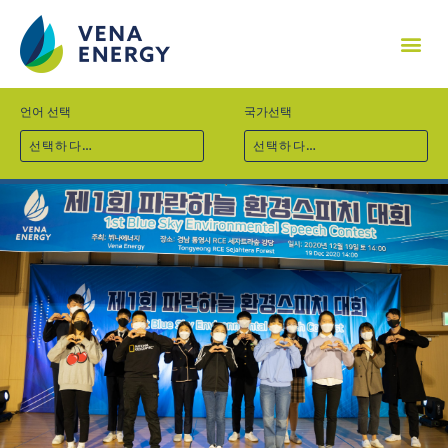
기업소개
프로젝트
기술역량
지속가능경영
사회공헌
채용
뉴스
문의
언어 선택
국가선택
선택하다…
선택하다…