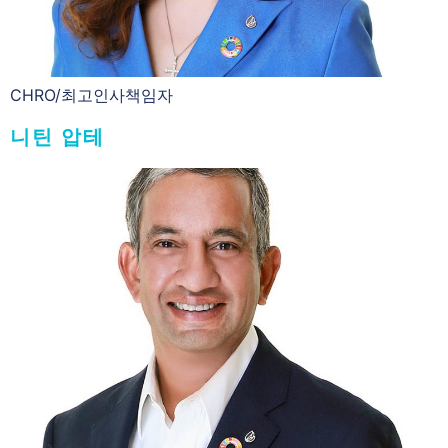
CHRO/최고인사책임자
니틴 압테