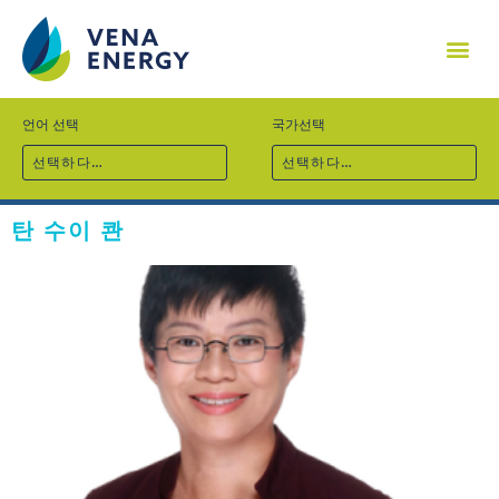
기업소개
프로젝트
기술역량
지속가능경영
사회공헌
채용
뉴스
문의
언어 선택
국가선택
선택하다…
선택하다…
탄 수이 콴